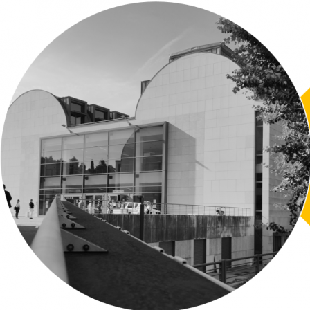
Vai
al
contenuto